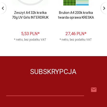
Zeszyt A4 32k kratka
Brulion A4 200k kratka
Z
70g UV Girls INTERDRUK
twarda oprawa KRESKA
5,
53
PLN*
27,
46
PLN*
* netto, bez podatku VAT
* netto, bez podatku VAT
*
SUBSKRYPCJA