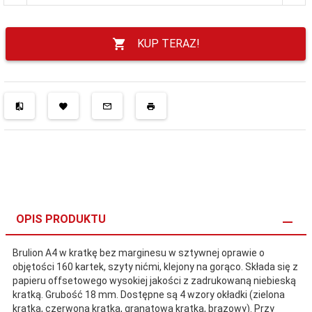
KUP TERAZ!
OPIS PRODUKTU
Brulion A4 w kratkę bez marginesu w sztywnej oprawie o
objętości 160 kartek, szyty nićmi, klejony na gorąco. Składa się z
papieru offsetowego wysokiej jakości z zadrukowaną niebieską
kratką. Grubość 18 mm. Dostępne są 4 wzory okładki (zielona
kratka, czerwona kratka, granatowa kratka, brązowy). Przy