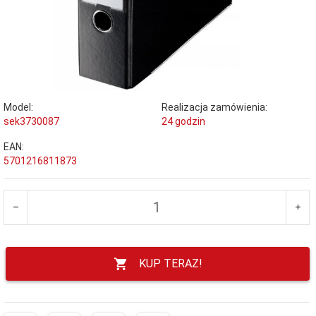
Model:
Realizacja zamówienia:
sek3730087
24 godzin
EAN:
5701216811873
KUP TERAZ!