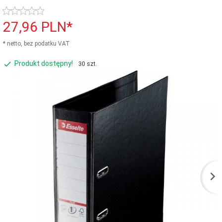
27,
96
PLN*
* netto, bez podatku VAT
Produkt dostępny!
30 szt.