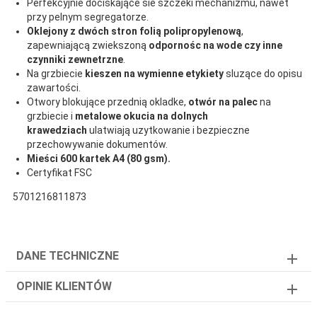
Perfekcyjnie dociskające sie szczeki mechanizmu, nawet
przy pelnym segregatorze.
Oklejony z dwóch stron folią polipropylenową
,
zapewniającą zwiekszoną
odpornośc na wode czy inne
czynniki zewnetrzne
.
Na grzbiecie
kieszen na wymienne etykiety
sluzące do opisu
zawartości.
Otwory blokujące przednią okladke,
otwór na palec
na
grzbiecie i
metalowe okucia na dolnych
krawedziach
ulatwiają uzytkowanie i bezpieczne
przechowywanie dokumentów.
Mieści 600 kartek A4 (80 gsm).
Certyfikat FSC
5701216811873
DANE TECHNICZNE
OPINIE KLIENTÓW