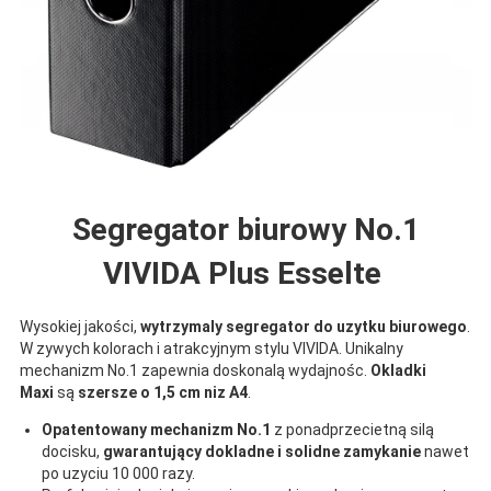
Segregator biurowy No.1
VIVIDA Plus Esselte
Wysokiej jakości,
wytrzymaly segregator do uzytku biurowego
.
W zywych kolorach i atrakcyjnym stylu VIVIDA. Unikalny
mechanizm No.1 zapewnia doskonalą wydajnośc.
Okladki
Maxi
są
szersze o 1,5 cm niz A4
.
Opatentowany mechanizm No.1
z ponadprzecietną silą
docisku,
gwarantujący dokladne i solidne zamykanie
nawet
po uzyciu 10 000 razy.