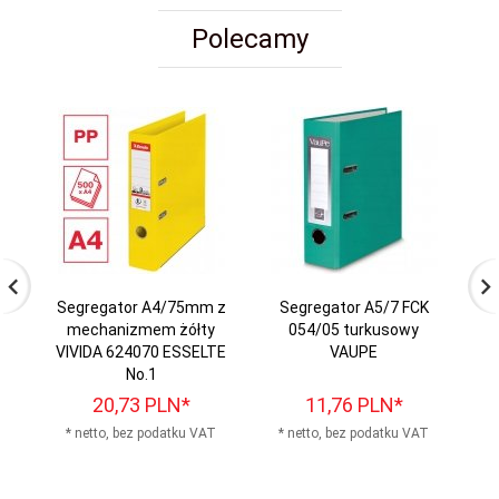
Polecamy
Segregator A4/75mm z
Segregator A5/7 FCK
Se
mechanizmem żółty
054/05 turkusowy
VIVIDA 624070 ESSELTE
VAUPE
m
No.1
20,
73
PLN*
11,
76
PLN*
* netto, bez podatku VAT
* netto, bez podatku VAT
*