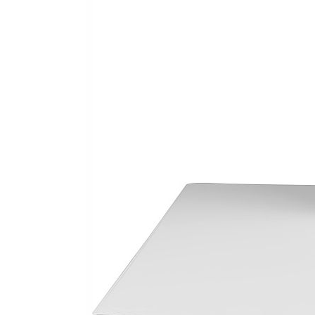
Opakowanie:
1
Otwór na palec:
0
Rodzaj:
Ofertowy
Szerokość
25
grzbie:
Wersja_Katalogu:
Katalog 2020
Wykończenie
PP (polipropylen)
wewn:
Wykończenie
PP (polipropylen)
zewn:
Wymienna
0
etykiet: