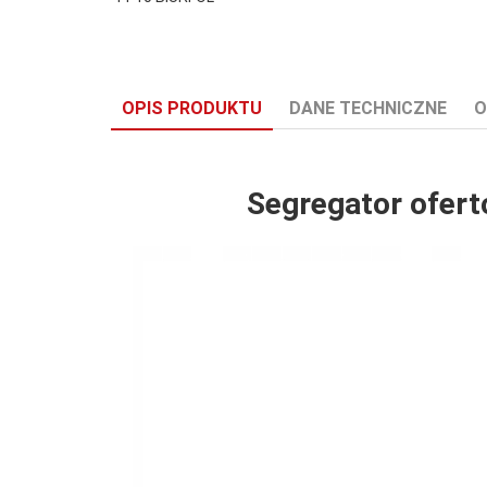
OPIS PRODUKTU
DANE TECHNICZNE
O
Segregator ofer
Długość (mm):
250
Format:
A4
Marka:
Biurfol
Metalowe Okucie:
0