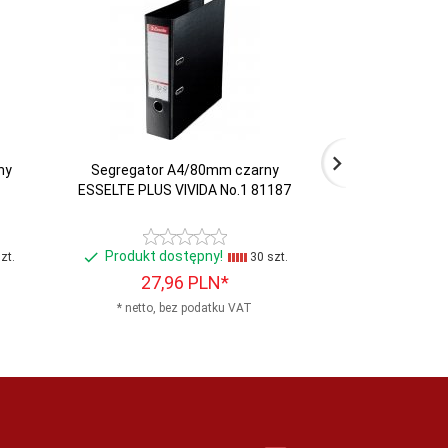
ny
Segregator A4/80mm czarny
Segregator R
ESSELTE PLUS VIVIDA No.1 81187
podwójny mec
B
Produkt dostępny!
Produkt d
zt.
30 szt.
27,
96
PLN*
43,
4
* netto, bez podatku VAT
* netto, b