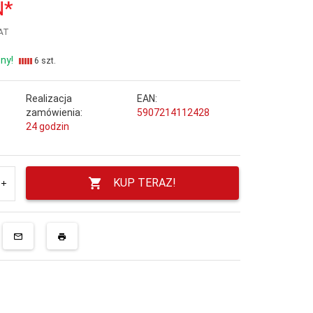
N*
VAT
ny!
6 szt.
Realizacja
EAN:
zamówienia:
5907214112428
24 godzin
KUP TERAZ!