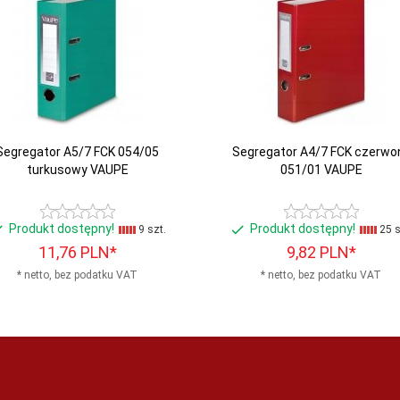
Segregator A5/7 FCK 054/05
Segregator A4/7 FCK czerwo
turkusowy VAUPE
051/01 VAUPE
Produkt dostępny!
Produkt dostępny!
9 szt.
25 s
11,
76
PLN*
9,
82
PLN*
* netto, bez podatku VAT
* netto, bez podatku VAT