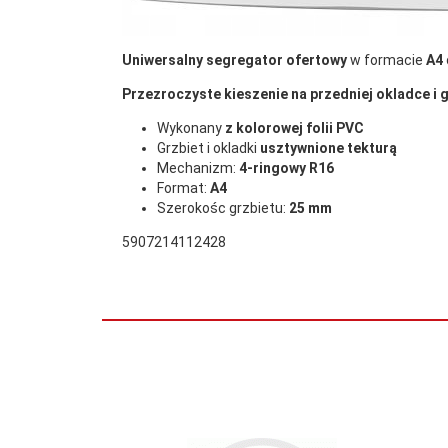
Wysokość (mm):
315
Uniwersalny segregator ofertowy
w formacie
A4
Przezroczyste kieszenie na przedniej okladce i 
Wykonany
z kolorowej folii PVC
Grzbiet i okladki
usztywnione tekturą
Mechanizm:
4-ringowy
R16
Format:
A4
Szerokośc grzbietu:
25 mm
5907214112428