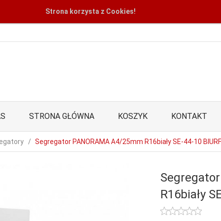
Strona korzysta z Cookies!
AS
STRONA GŁÓWNA
KOSZYK
KONTAKT
egatory
Segregator PANORAMA A4/25mm R16biały SE-44-10 BIUR
Segregat
R16biały S