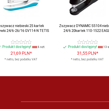
szywacz niebieski 25 kartek
Zszywacz DYNAMIC S5104 niebi
ywki 24/6-26/16 GV114-N TETIS
24/6 20kartek 110-1522 EAG
Produkt dostępny!
Produkt dostępny!
6 szt.
13 s
21,
69
PLN*
31,
55
PLN*
* netto, bez podatku VAT
* netto, bez podatku VAT