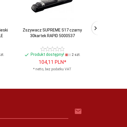
eski
Zszywacz SUPREME S17 czarny
Zszywacz 205 cz
LE
30kartek RAPID 5000537
110-1
Produkt dostępny!
Produkt do
zt.
2 szt.
104,
11
PLN*
8,
9
* netto, bez podatku VAT
* netto, b