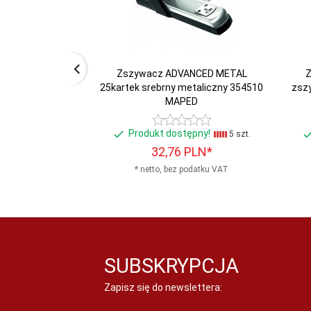
Marka:
Eagle
Materiał:
Metal
Zszywacz ADVANCED METAL
Z
25kartek srebrny metaliczny 354510
zsz
Opakowanie:
12
MAPED
Rodzaj:
Nożycowy
Produkt dostępny!
5 szt.
32,
76
PLN*
Rodzaj
* netto, bez podatku VAT
0
zszycia:
Rozszywacz:
0
Sposób
Od góry
SUBSKRYPCJA
ładowania:
Zapisz się do newslettera: