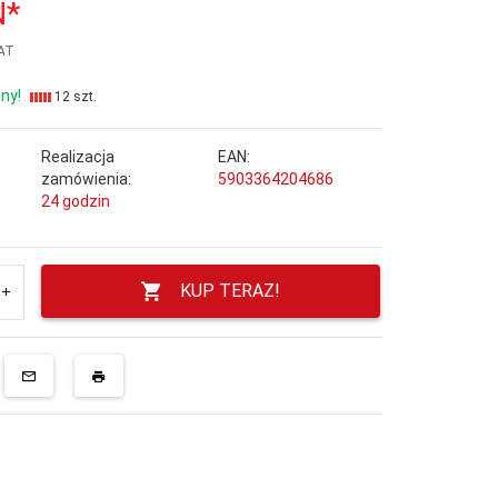
N*
VAT
ny!
12 szt.
Realizacja
EAN:
zamówienia:
5903364204686
24 godzin
KUP TERAZ!