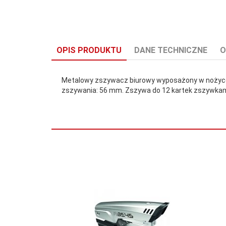
OPIS PRODUKTU
DANE TECHNICZNE
O
Metalowy zszywacz biurowy wyposażony w nożyco
zszywania: 56 mm. Zszywa do 12 kartek zszywkami
Głębokość
56
wsuwan:
Gwarancja
3
(lata):
Ilość kartek:
12
Kolor:
Mix