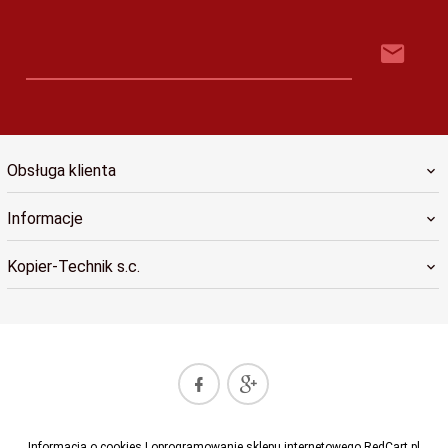
Obsługa klienta
Informacje
Kopier-Technik s.c.
biuro@kopiertechnik.pl
Informacja o cookies
|
oprogramowanie sklepu internetowego
RedCart.pl