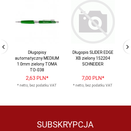
Długopisy
Długopis SLIDER EDGE
automatyczny MEDIUM
XB zielony 152204
G
1.0mm zielony TOMA
SCHNEIDER
uż
TO-038
2,
63
PLN*
7,
00
PLN*
* netto, bez podatku VAT
* netto, bez podatku VAT
*
SUBSKRYPCJA