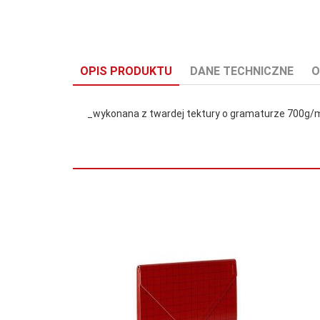
OPIS PRODUKTU
DANE TECHNICZNE
O
_wykonana z twardej tektury o gramaturze 700g/
Etykieta do
0
opis:
Format:
A3
Kolor:
Zielony
Marka:
VauPe