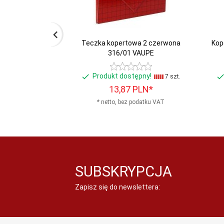
Materiał:
Tektura
Opakowanie:
20
Teczka kopertowa 2 czerwona
Kop
316/01 VAUPE
Rodzaj:
Teczka standardowa
Produkt dostępny!
7 szt.
13,
87
PLN*
* netto, bez podatku VAT
SUBSKRYPCJA
Zapisz się do newslettera: