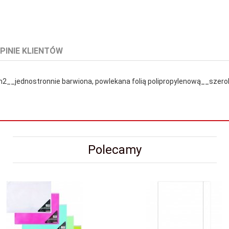
PINIE KLIENTÓW
m2__jednostronnie barwiona, powlekana folią polipropylenową__sz
Polecamy