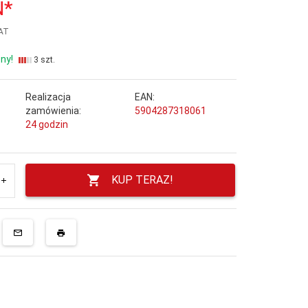
N*
VAT
ny!
3 szt.
Realizacja
EAN:
zamówienia:
5904287318061
24 godzin
KUP TERAZ!