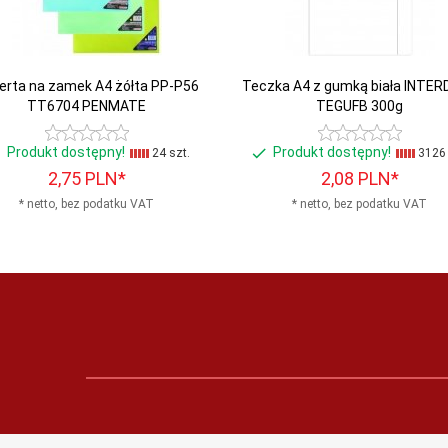
erta na zamek A4 żółta PP-P56
Teczka A4 z gumką biała INTE
TT6704 PENMATE
TEGUFB 300g
Produkt dostępny!
Produkt dostępny!
24 szt.
3126 
2,
75
PLN*
2,
08
PLN*
* netto, bez podatku VAT
* netto, bez podatku VAT