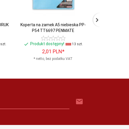
RDRUK
Koperta na zamek A5 niebieska PP-
Teczka skrzydł
P54 TT6697 PENMATE
wanili
Produkt dostępny!
Produkt do
szt.
13 szt.
2,
01
PLN*
12,
1
* netto, bez podatku VAT
* netto, b