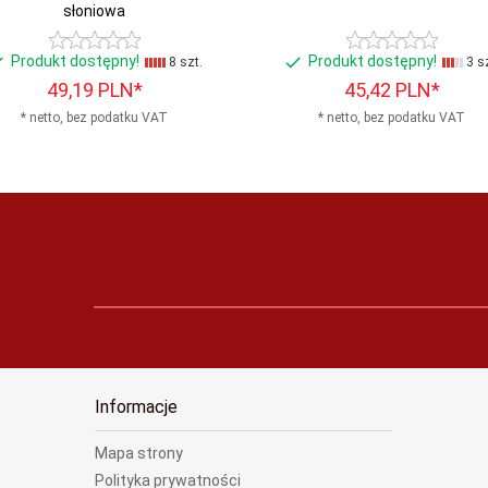
słoniowa
Produkt dostępny!
Produkt dostępny!
8 szt.
3 sz
49,
19
PLN*
45,
42
PLN*
* netto, bez podatku VAT
* netto, bez podatku VAT
Informacje
Mapa strony
Polityka prywatności