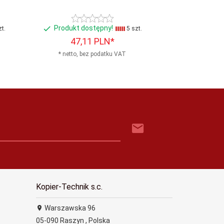
Produkt dostępny!
Produkt d
t.
5 szt.
47,
11
PLN*
128,
* netto, bez podatku VAT
* netto, b
Kopier-Technik s.c.
Warszawska 96
05-090
Raszyn
,
Polska