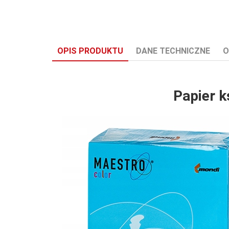
OPIS PRODUKTU
DANE TECHNICZNE
O
Papier k
Certyfikat:
ISO 9001
Ekologiczny:
0
Format:
A4
FSC:
0