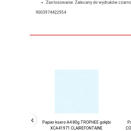
Zastosowanie: Zalecany do wydruków czarno
9003974422954
Papier ksero A4 80g TROPHEE gołębi
P
XCA41971 CLAIREFONTAINE
CO