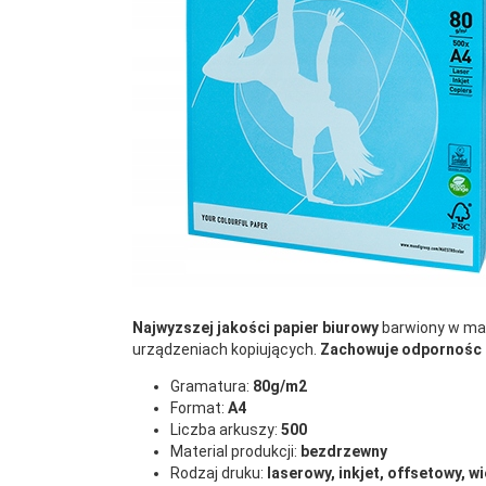
Gramatura
80
(g/m2):
Ilość arkuszy:
500
Kolor:
_ błękitny
Marka:
Maestro
Opakowanie:
1
Szerokość (mm):
297
Najwyzszej jakości papier biurowy
barwiony w mas
urządzeniach kopiujących.
Zachowuje odpornośc 
Wersja_Katalogu:
Katalog 2020
Gramatura:
80g/m2
Format:
A4
Liczba arkuszy:
500
Wysokość (mm):
210
Material produkcji:
bezdrzewny
Rodzaj druku:
laserowy, inkjet, offsetowy, 