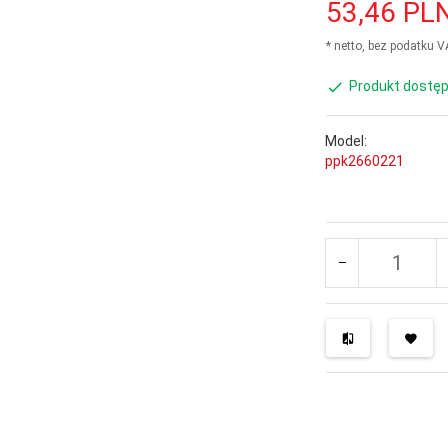
53,
46
PL
* netto, bez podatku 
Produkt dostęp
Model:
ppk2660221