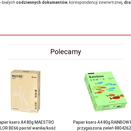
-bialych
codziennych dokumentów
, korespondencji zewnetrznej,
dru
Polecamy
apier ksero A4 80g MAESTRO
Papier ksero A4 80g RAINBOW 
LOR BE66 pastel wanilia/kość
przygaszona zieleń 880426