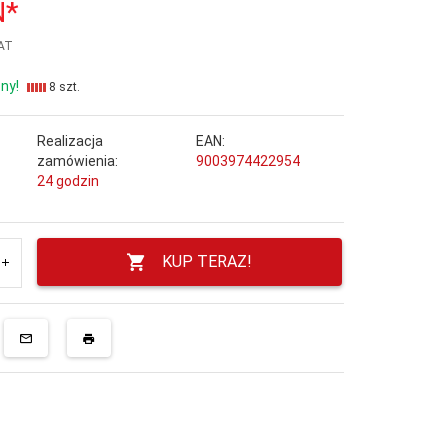
N*
VAT
ny!
8 szt.
Realizacja
EAN:
zamówienia:
9003974422954
24 godzin
KUP TERAZ!