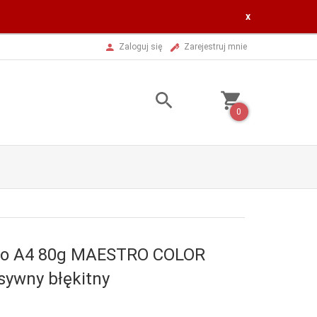
x
Zaloguj się
Zarejestruj mnie
0
ero A4 80g MAESTRO COLOR
sywny błękitny