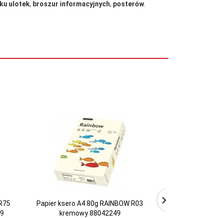
ku ulotek
,
broszur informacyjnych
,
posterów
.
R75
Papier ksero A4 80g RAINBOW R03
Papier ksero 
29
kremowy 88042249