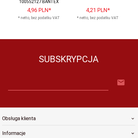
100552127 BANTEX
4,
96
PLN*
4,
21
PLN*
* netto, bez podatku VAT
* netto, bez podatku VAT
*
SUBSKRYPCJA
Obsługa klienta
Informacje