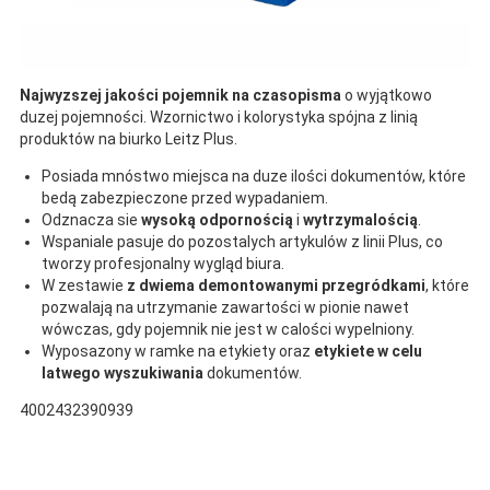
Najwyzszej jakości pojemnik na czasopisma
o wyjątkowo
duzej pojemności. Wzornictwo i kolorystyka spójna z linią
produktów na biurko Leitz Plus.
Posiada mnóstwo miejsca na duze ilości dokumentów, które
bedą zabezpieczone przed wypadaniem.
Odznacza sie
wysoką odpornością
i
wytrzymalością
.
Wspaniale pasuje do pozostalych artykulów z linii Plus, co
tworzy profesjonalny wygląd biura.
W zestawie
z dwiema demontowanymi przegródkami
, które
pozwalają na utrzymanie zawartości w pionie nawet
wówczas, gdy pojemnik nie jest w calości wypelniony.
Wyposazony w ramke na etykiety oraz
etykiete w celu
latwego wyszukiwania
dokumentów.
4002432390939