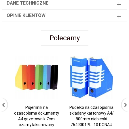
DANE TECHNICZNE
OPINIE KLIENTÓW
Polecamy
Pojemnik na
Pudełko na czasopisma
czasopisma dokumenty
składany kartonowy A4/
cz
A4 gazetownik 7cm
800mm niebieski
A
czarny lakierowany
7649001PL- 10 DONAU