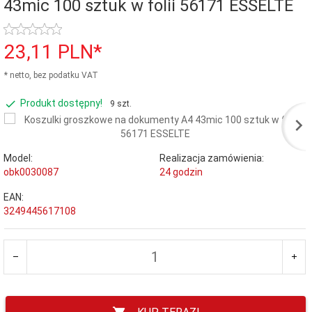
43mic 100 sztuk w folii 56171 ESSELTE
23,
11
PLN*
* netto, bez podatku VAT
Produkt dostępny!
9 szt.
Model:
Realizacja zamówienia:
obk0030087
24 godzin
EAN:
3249445617108