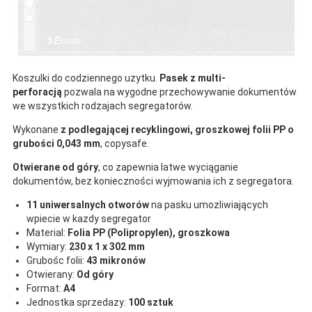
Koszulki do codziennego uzytku.
Pasek z multi-
perforacją
pozwala na wygodne przechowywanie dokumentów
we wszystkich rodzajach segregatorów.
Wykonane
z podlegającej recyklingowi, groszkowej folii PP o
grubości 0,043 mm
, copysafe.
Otwierane od góry
, co zapewnia latwe wyciąganie
dokumentów, bez konieczności wyjmowania ich z segregatora.
11 uniwersalnych otworów
na pasku umozliwiających
wpiecie w kazdy segregator
Material:
Folia PP (Polipropylen), groszkowa
Wymiary:
230 x 1 x 302 mm
Grubośc folii:
43 mikronów
Otwierany:
Od góry
Format:
A4
Jednostka sprzedazy:
100 sztuk