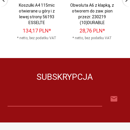
Koszulki A4 115mic
Obwoluta A6 z klapką, z
Of
otwierane u góry i z
otworem do zaw. pion
se
lewej strony 56193
przezr. 230219
ESSELTE
(10)DURABLE
134,
17
PLN*
28,
76
PLN*
* netto, bez podatku VAT
* netto, bez podatku VAT
*
SUBSKRYPCJA