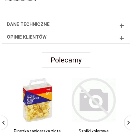
DANE TECHNICZNE
OPINIE KLIENTÓW
Polecamy
Pinezka tapicerska złota
Szpilki kolorowe
S