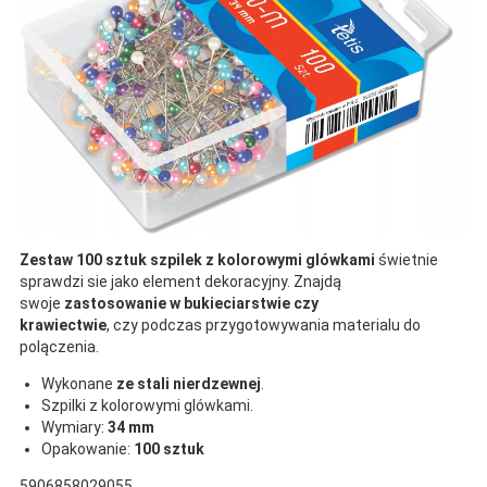
Zestaw 100 sztuk szpilek z kolorowymi glówkami
świetnie
sprawdzi sie jako element dekoracyjny. Znajdą
swoje
zastosowanie w bukieciarstwie czy
krawiectwie
, czy podczas przygotowywania materialu do
polączenia.
Wykonane
ze stali nierdzewnej
.
Szpilki z kolorowymi glówkami.
Wymiary:
34 mm
Opakowanie:
100 sztuk
5906858029055