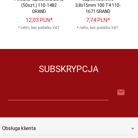
(50szt.) 110-1482
3,8x15mm 100 T4 110-
5
GRAND
1671 GRAND
12,
03
PLN*
7,
74
PLN*
* netto, bez podatku VAT
* netto, bez podatku VAT
*
SUBSKRYPCJA
Obsługa klienta