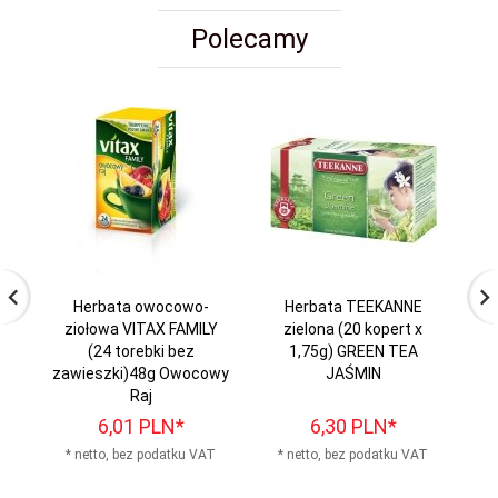
Polecamy
Herbata owocowo-
Herbata TEEKANNE
ziołowa VITAX FAMILY
zielona (20 kopert x
IN
(24 torebki bez
1,75g) GREEN TEA
zawieszki)48g Owocowy
JAŚMIN
Raj
6,
01
PLN*
6,
30
PLN*
* netto, bez podatku VAT
* netto, bez podatku VAT
*