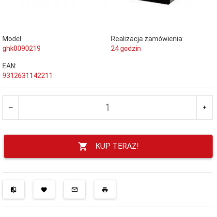
Model:
Realizacja zamówienia:
ghk0090219
24 godzin
EAN:
9312631142211
KUP TERAZ!