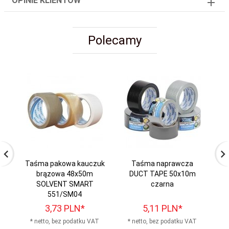
OPINIE KLIENTÓW
Polecamy
Taśma pakowa kauczuk
Taśma naprawcza
Ta
brązowa 48x50m
DUCT TAPE 50x10m
SOLVENT SMART
czarna
551/SM04
3,
73
PLN*
5,
11
PLN*
* netto, bez podatku VAT
* netto, bez podatku VAT
*