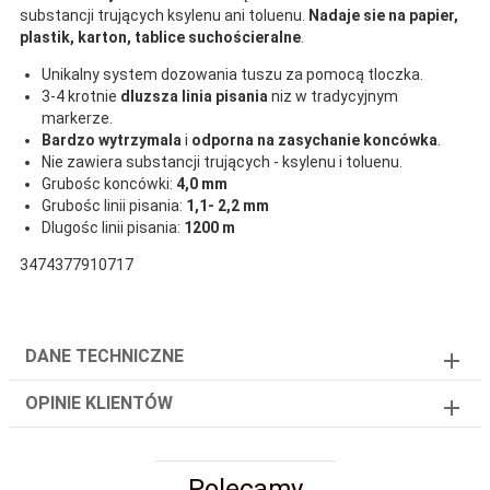
substancji trujących ksylenu ani toluenu.
Nadaje sie na papier,
plastik, karton, tablice suchościeralne
.
Unikalny system dozowania tuszu za pomocą tloczka.
3-4 krotnie
dluzsza linia pisania
niz w tradycyjnym
markerze.
Bardzo wytrzymala
i
odporna na zasychanie koncówka
.
Nie zawiera substancji trujących - ksylenu i toluenu.
Grubośc koncówki:
4,0 mm
Grubośc linii pisania:
1,1- 2,2 mm
Dlugośc linii pisania:
1200 m
3474377910717
DANE TECHNICZNE
OPINIE KLIENTÓW
Polecamy