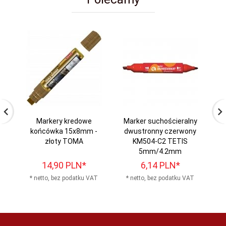
Markery kredowe
Marker suchościeralny
Ma
końcówka 15x8mm -
dwustronny czerwony
złoty TOMA
KM504-C2 TETIS
k
5mm/4.2mm
14,
90
PLN*
6,
14
PLN*
* netto, bez podatku VAT
* netto, bez podatku VAT
*