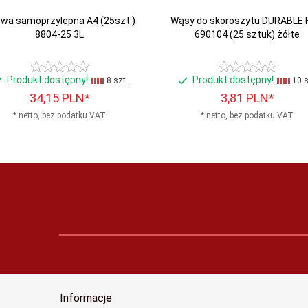
twa samoprzylepna A4 (25szt.)
Wąsy do skoroszytu DURABLE F
8804-25 3L
690104 (25 sztuk) żółte
Produkt dostępny!
Produkt dostępny!
8 szt.
10 s
34,
15
PLN*
3,
81
PLN*
* netto, bez podatku VAT
* netto, bez podatku VAT
Informacje