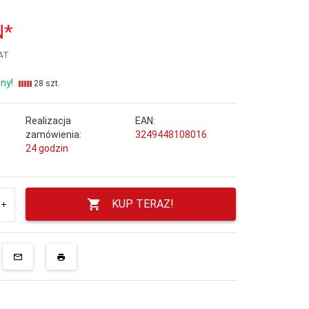
N*
VAT
ny!
28 szt.
Realizacja
EAN:
zamówienia:
3249448108016
24 godzin
KUP TERAZ!