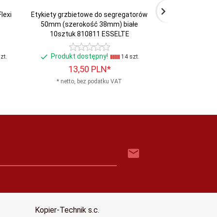
lexi
Etykiety grzbietowe do segregatorów
Wąsy do skoros
50mm (szerokość 38mm) białe
690106 (25 s
10sztuk 810811 ESSELTE
Produkt dostępny!
Produkt do
zt.
14 szt.
13,
50
PLN*
3,
8
* netto, bez podatku VAT
* netto, b
Kopier-Technik s.c.