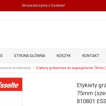
Strona korzysta z Cookies!
AS
STRONA GŁÓWNA
KOSZYK
KONTAKT
soria do archiwizacji
Etykiety grzbietowe do segregatorów 75mm 
Etykiety g
75mm (szer
810801 ES