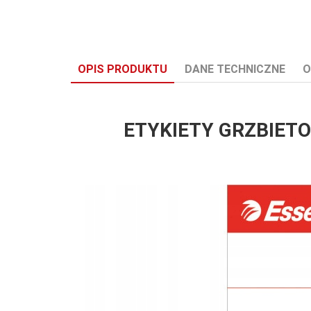
OPIS PRODUKTU
DANE TECHNICZNE
O
ETYKIETY GRZBIETOW
Marka:
ESSELTE
Opakowanie:
1
Rodzaj:
Etykiety do segregatora
Wersja_Katalogu:
Katalog 2020