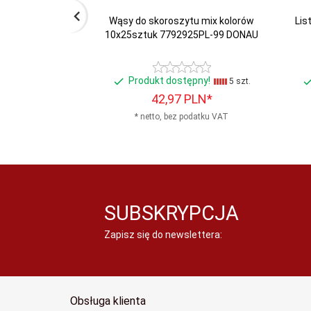
Wąsy do skoroszytu mix kolorów
Lis
10x25sztuk 7792925PL-99 DONAU
Produkt dostępny!
5 szt.
42,
97
PLN*
* netto, bez podatku VAT
SUBSKRYPCJA
Zapisz się do newslettera:
Obsługa klienta