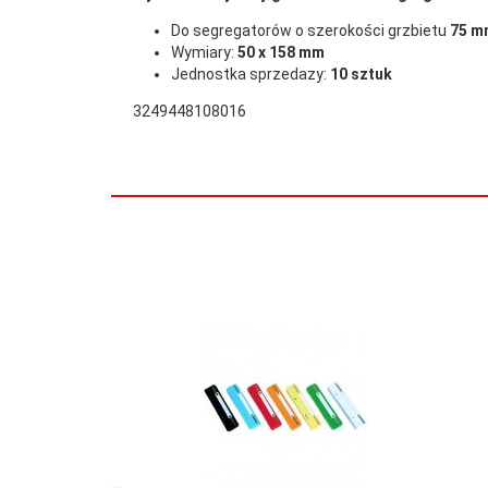
Do segregatorów o szerokości grzbietu
75 m
Wymiary:
50 x 158 mm
Jednostka sprzedazy:
10 sztuk
3249448108016